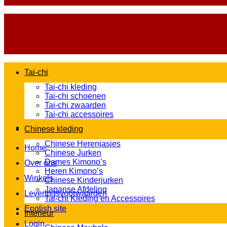
Tai-chi
Tai-chi kleding
Tai-chi schoenen
Tai-chi zwaarden
Tai-chi accessoires
Chinese kleding
Chinese Herenjasjes
Home
Chinese Jurken
Dames Kimono’s
Over ons
Heren Kimono’s
Winkels
Chinese Kinderjurken
Japanse Afdeling
Leveringsvoorwaarden
Tai-chi Kleding en Accessoires
English site
Interieur
Login