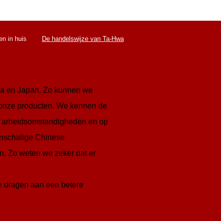
n in huis
De handelswijze van Ta-Hwa
hina en Japan. Zo kunnen we
 onze producten. We kennen de
p arbeidsomstandigheden en op
inschalige Chinese
en. Zo weten we zeker dat er
te dragen aan een betere