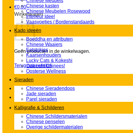
Chinese Meubels
Chinese kasten
€
0,00
Chinese Meubelen Rosewood
Winkelwagen
Interieur Idee!
Vaasvoetjes / Bordenstandaards
Kado ideeën
Boeddha en attributen
Chinese Waaiers
Eetstokjes
Geen producten in de winkelwagen.
Kaarsenhouders
Lucky Cats & Kokeshi
Terug naar winkel
Ook echt Chinees!
Oosterse Wellness
Sieraden
Chinese Sieradendoos
Jade sieraden
Parel sieraden
Kalligrafie & Schilderen
Chinese Schildersmaterialen
Chinese penselen
Overige schildermaterialen