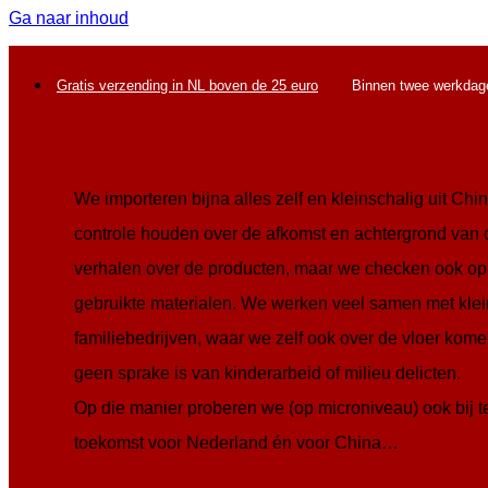
Ga naar inhoud
Gratis verzending in NL boven de 25 euro
Binnen twee werkdage
We importeren bijna alles zelf en kleinschalig uit C
controle houden over de afkomst en achtergrond van
verhalen over de producten, maar we checken ook o
gebruikte materialen. We werken veel samen met kle
familiebedrijven, waar we zelf ook over de vloer kom
geen sprake is van kinderarbeid of milieu delicten.
Op die manier proberen we (op microniveau) ook bij 
toekomst voor Nederland én voor China…