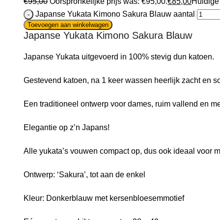
€
95,00
Oorspronkelijke prijs was: €95,00.
€
85,00
Huidige 
Japanse Yukata Kimono Sakura Blauw aantal
Toevoegen aan winkelwagen
Japanse Yukata Kimono Sakura Blauw
Japanse Yukata uitgevoerd in 100% stevig dun katoen.
Gestevend katoen, na 1 keer wassen heerlijk zacht en s
Een traditioneel ontwerp voor dames, ruim vallend en 
Elegantie op z’n Japans!
Alle yukata’s vouwen compact op, dus ook ideaal voor
Ontwerp: ‘Sakura’, tot aan de enkel
Kleur: Donkerblauw met kersenbloesemmotief