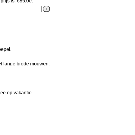
prijs is: €85,00.
oepel.
met lange brede mouwen.
 mee op vakantie…